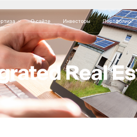
ертиза
О сайте
Инвесторы
Портфолио
алия
Польша
Словакия
Соеди
ЦИФРОВОЙ КОНСАЛТИНГ
ОПЫТ РАБО
е опыт
е и
Операции по развитию
НЕДВИЖИМ
ония - 日本
Португалия
Южная Африка
Австр
 (Дебют в
Управление
grated Real Es
UI & UX Design
рея - 한국
Саудовская Аравия
Испания
твенные
Управлени
CX & EX
ксембург
Швейцария
Швеция
Консалтинг
Цифровая реклама
недвижимо
дерланды
Сингапур
Великобритания
Кибербезопасность
сть
Развитие 
Разработка 
Торговля 
ESG для н