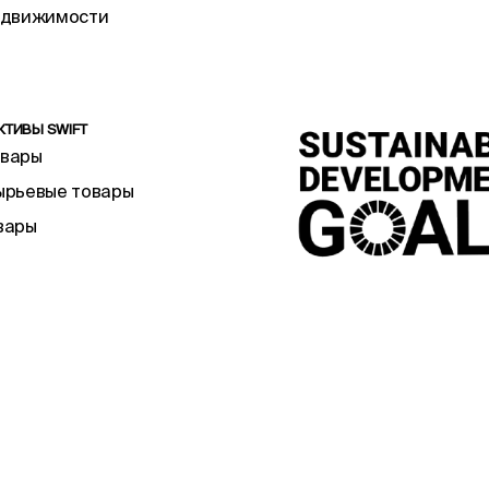
едвижимости
КТИВЫ SWIFT
овары
ырьевые товары
вары