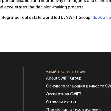
 of personalisation and interactivity that agents and clients 
nd accelerates the decision-making process.
h-integrated real estate world led by SWIFT Group.
Book a co
УЗНАЙТЕ БОЛЬШЕ О SWIFT
About SWIFT Group
Основополагающие ценности SW
Экспертиза SWIFT
Отрасли и опыт
Портфолио и тематические