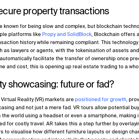
ecure property transactions
e known for being slow and complex, but blockchain technol
ple platforms like
Propy and SolidBlock
, Blockchain offers 
saction history while remaining compliant. This technology
ch as lawyers or agents, with the tokenisation of assets an
utomatically facilitate the transfer of ownership once pr
me and cost, this is opening up real estate trading to a wh
y showcasing: future or fad?
Virtual Reality (VR) markets are
positioned for growth
, pro
asing and not just a mere fad. VR tours allow potential buy
 the world using a headset or even a smartphone, making it
d for costly travel. AR takes this a step further by overlayi
rs to visualise how different furniture layouts or design ch