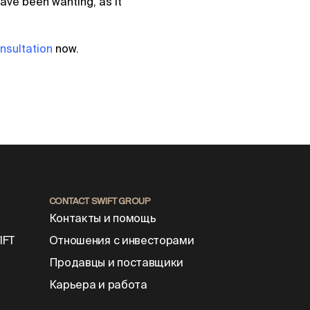
have been wanting, as it
nsultation
now.
CONTACT SWIFT GROUP
Контакты и помощь
IFT
Отношения с инвесторами
Продавцы и поставщики
Карьера и работа