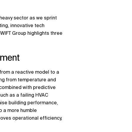
-heavy sector as we sprint
ing, innovative tech
 SWIFT Group highlights three
ement
from a reactive model to a
ing from temperature and
 combined with predictive
uch as a failing HVAC
mise building performance,
 to a more humble
oves operational efficiency,