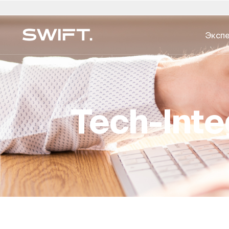
Эксп
Частный доступ
Выберите местоположение
Выберите язык
Valgrind от SWIFT
Австралия
العربية
Китай - 中国
English (UK)
Дубай (ОАЭ)
Ит
МНОГОСЕМЕЙНЫЙ
Откройте для себя возможности и изучит
Финансовое планировани
Бельгия
简体中文
Колумбия
Deutsch
Финляндия
Яп
SWIFT - все это на сайте Valgrind by SWIFT.
управление
Tech-Inte
Бразилия
Čeština
Чешская Республика
Русский
Франция
Ко
марте 2025 года)
Юридические и наследс
Канада
Afrikaans
Дания
Français
Гонконг - 香港
Лю
услуги
Страхование и риски
Чили
Германия
Венгрия
Ни
Стиль жизни и безопасно
Образование и надзор
Каталог экспертиз →