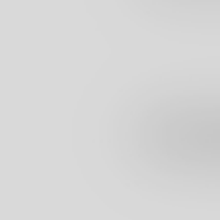
With 15 years of expertise, SWIFT is a global leader in wealth
management, real estate, digital consulting, and commodities
trading. Our commitment to excellence, trust, and innovation drives
sustainable growth for our discerning clients worldwide.
УЗНАЙТЕ БОЛЬШЕ О SWIFT
About SWIFT Group
Основополагающие ценности SWIFT
Экспертиза SWIFT
Отрасли и опыт
Портфолио и тематические исследования