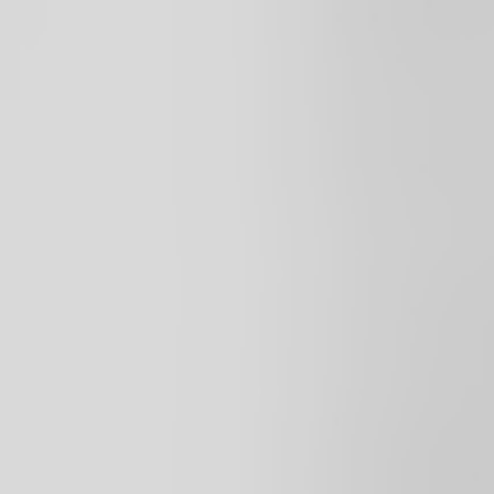
commitment to preserving, creating, and enhancing
value, we continue to shape impactful outcomes that
stand the test of time.
Изменить местоположение
Изменить язык
Венчурные предприятия
возобновляемой энергии