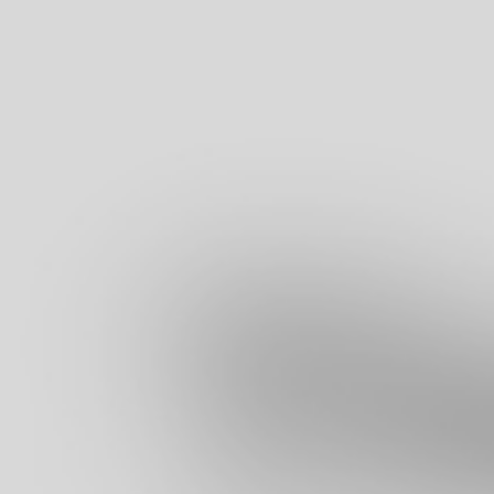
Операции по развитию
UI & UX Design
CX & EX
Цифровая реклама
Кибербезопасность
МНОГОСЕМЕЙНЫЕ ОФИСЫ SWIFT
Финансовое планирование и управление
Юридические и наследственные услуги
Страхование и риски
Стиль жизни и безопасность
Образование и надзор
СВИФТ АРТ ТРЕЙД