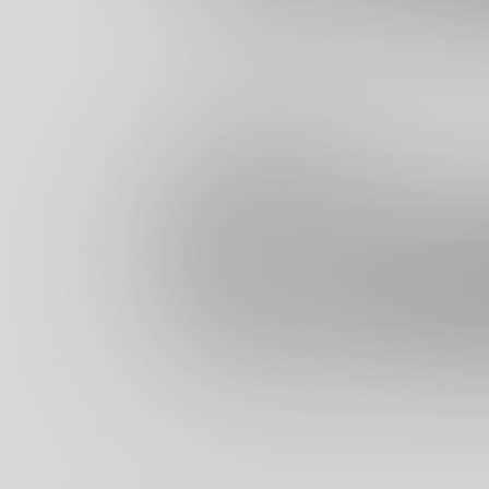
Арт Трейдинг
Арт-брокерство
Проверка подлинности
Оценка и экспертиза произведений искусства
Управление портфелем произведений искусства
Консалтинг по приобретению произведений
искусства
Курирование мирового искусства
ТОВАРНЫЕ АКТИВЫ SWIFT
Прямые товары
Твердые сырьевые товары
Мягкие товары