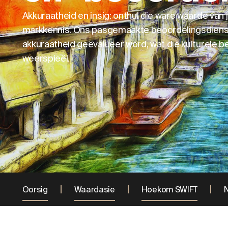
Akkuraatheid en insig: onthul die ware waarde van 
markkennis. Ons pasgemaakte beoordelingsdienst
akkuraatheid geëvalueer word, wat die kulturele 
weerspieël.
Oorsig
Waardasie
Hoekom SWIFT