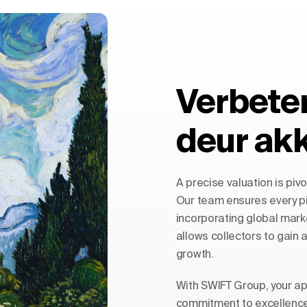
Verbete
deur ak
A precise valuation is pivo
Our team ensures every pi
incorporating global mark
allows collectors to gain a
growth.
With SWIFT Group, your app
commitment to excellence,