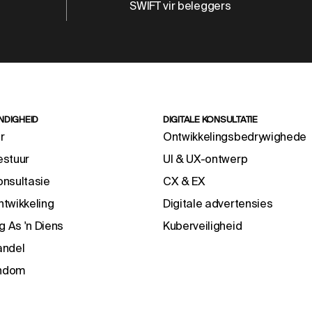
SWIFT vir beleggers
NDIGHEID
DIGITALE KONSULTATIE
r
Ontwikkelingsbedrywighede
estuur
UI & UX-ontwerp
nsultasie
CX & EX
twikkeling
Digitale advertensies
g As 'n Diens
Kuberveiligheid
andel
endom