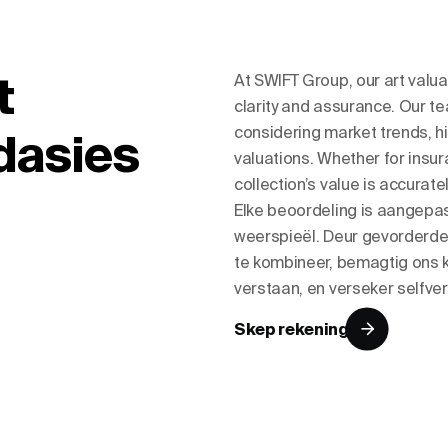
t
At SWIFT Group, our art valu
clarity and assurance. Our t
considering market trends, hi
dasies
valuations. Whether for insur
collection’s value is accurat
Elke beoordeling is aangepa
weerspieël. Deur gevorderd
te kombineer, bemagtig ons k
verstaan, en verseker selfve
Skep rekening