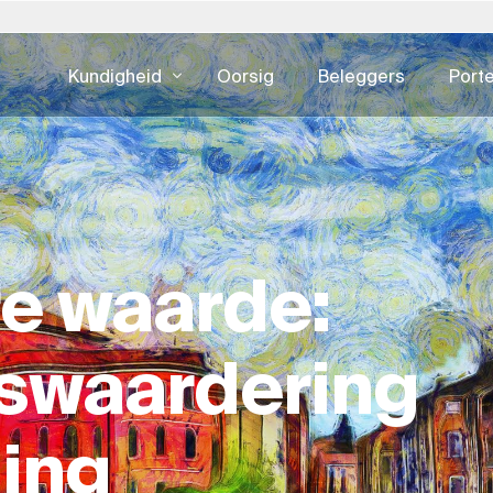
Kundigheid
Oorsig
Beleggers
Porte
lië
Pole
Slowakye
Verenigde S
DIGITALE KONSULTATIE
EIENDOMSKU
eid - alles
estuur
Ontwikkelingsbedrywighede
Batebestuu
pan – 日本
Portugal
Suid-Afrika
Oostenryk
e
UI & UX-ontwerp
Fasiliteitsb
rea – 한국
Saoedi-Arabië
Spanje
e waarde:
CX & EX
Eiendomsko
xemburg
Switserland
Swede
Digitale advertensies
Eiendomsont
derland
Singapoer
Verenigde Koninkryk
Kuberveiligheid
Ontwikkeling
swaardering
Eiendom Ha
ESG Vir Eie
ling