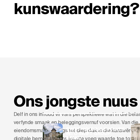
kunswaardering?
Ons jongste nuus
Delf in ons inhoud vir vars perspektiewe wat in die be
verfynde smaak en beleggingsvernuf voorsien. Van die
SWIFT HOLDING EVOLVES
eiendomsmarkneigings tot diep duik in die kunswêreld,
INTO SWIFT GROUP
BRAND
digitale bemarking, ons insigte voeg waarde toe tot jo