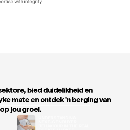
rtise with integrity.
ektore, bied duidelikheid en
yke mate en ontdek 'n berging van
 op jou groei.
UNDERSTANDING
NEXT-GEN BUYER
BEHAVIOUR IN THE REAL