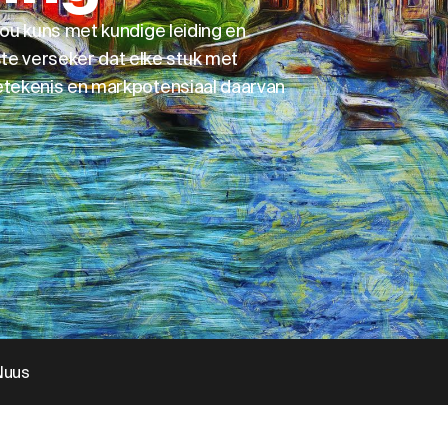
jou kuns met kundige leiding en
e verseker dat elke stuk met
betekenis en markpotensiaal daarvan
Nuus