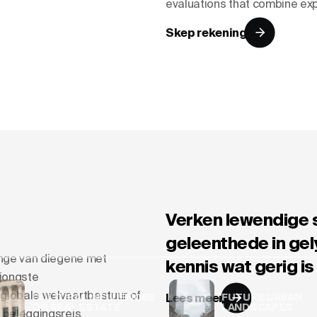
evaluations that combine expe
Skep rekening
Verken lewendige s
geleenthede in gel
lange van diegene met
kennis wat gerig is
 jongste
 globale welvaartbestuur of
CULTURAL INFLUENCES
Lees meer
FUTURE URBAN
ON REAL ESTATE
LANDSCAPES
u beleggingsreis.