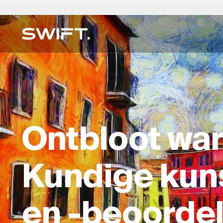
Privaat Toegang
Kies Ligging
Kies Taal
Valgrind deur SWIFT
Australië
العربية
China – 中国
Dubai (VAE)
English (UK)
Ita
MEERFAMILIEKANTOOR
Ontdek geleenthede en verken SWIFT-kundigh
Finansiële Beplanning en B
België
简体中文
Colombia
Finland
Deutsch
Ja
op Valgrind by SWIFT. (Debuut Maart 2025)
Regs- en Eiendomsdienst
Brasilië
Čeština
Tsjeggiese Republiek
Frankryk
Русский
Ko
Ontbloot war
Versekering & Risiko
Kanada
Afrikaans
Denemarke
Hong Kong – 香港
Français
Lu
Leefstyl & Sekuriteit
Chili
Duitsland
Hongarye
Ne
Onderwys en toesig
Kundige kun
Kundigheidgids →
en -beoorde