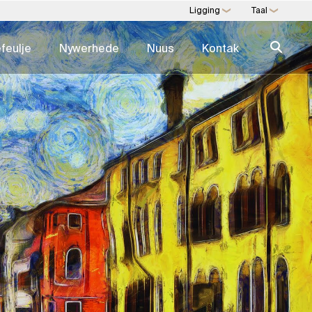
Ligging
Taal
❯
❯
feulje
Nywerhede
Nuus
Kontak
tate
NDIGHEID
SWIFT KUNDIGHEID
r
Kundigheidgids →
estuur
Eiendomsdienste
nsultasie
Kunshandel en -konsultasie
wikkeling
Multi-Familie Kantoor
 As 'n Diens
Direkte kommoditeite
ndel
Digitale konsultasie
ndom
ESG Vir Eiendom