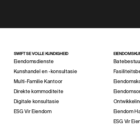
SWIFT SE VOLLE KUNDIGHEID
EIENDOMSKU
Eiendomsdienste
Batebestuu
Kunshandel en -konsultasie
Fasiliteitsb
Multi-Familie Kantoor
Eiendomsko
Direkte kommoditeite
Eiendomson
Digitale konsultasie
Ontwikkelin
ESG Vir Eiendom
Eiendom H
ESG Vir Ei