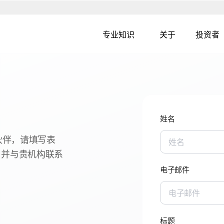
专业知识
关于
投资者
斯洛伐克
美国
数字咨询
房地产专业知
IFT 的
发展业务
资产管理
南非
奥地利
用户界面和用户体验设计
设施管理
伯
西班牙
姓名
CX 和 EX
房地产咨询
瑞典
作伙伴，请填写表
数字广告
房地产开发
英国
，并与贵机构联系
网络安全
开发即服务
电子邮件
房地产交易
房地产的 ES
标题