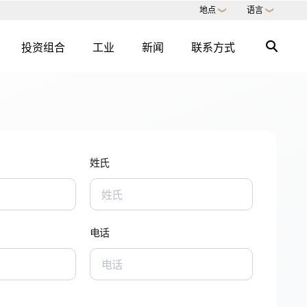
地点
语言
❯
❯
投资组合
工业
新闻
联系方式
识
迅速的专业知识
专门知识目录 →
房地产服务
姓氏
艺术品交易与咨询
多户式办公室
直接商品
电话
数字咨询
G
房地产的 ESG