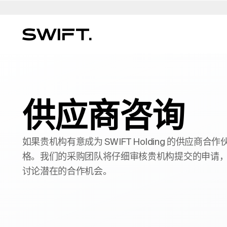
私人通道
选择地点
选择语言
SWIFT 的 Valgrind
澳大利亚
العربية
中国 - 中国
迪拜（阿联酋）
意大利
English (UK)
波兰
多家庭办公室
发现机遇并探索 SWIFT 的专业知识 - 一切尽在 SW
财务规划与管理
比利时
简体中文
哥伦比亚
芬兰
日本 - 日本
Deutsch
葡萄牙
供应商咨询
Valgrind。(2025 年 3 月亮相）
法律与遗产服务
巴西
Čeština
捷克共和国
法国
韩国 - 한국
Русский
沙特阿拉
保险与风险
加拿大
Afrikaans
丹麦
香港 - 香港
卢森堡
Français
瑞士
如果贵机构有意成为 SWIFT Holding 的供应商合
生活方式与安全
智利
德国
匈牙利
荷兰
新加坡
格。我们的采购团队将仔细审核贵机构提交的申请
教育与监督
讨论潜在的合作机会。
专门知识目录 →