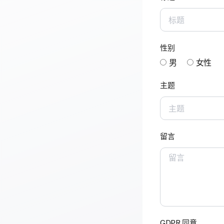
性别
男
女性
主题
留言
GDPR 同意