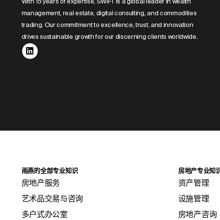
With 15 years of expertise, SWIFT is a global leader in wealth
management, real estate, digital consulting, and commodities
trading. Our commitment to excellence, trust, and innovation
drives sustainable growth for our discerning clients worldwide.
雨燕的全部专业知识
房地产专业知
房地产服务
资产管理
艺术品交易与咨询
设施管理
多户式办公室
房地产咨询