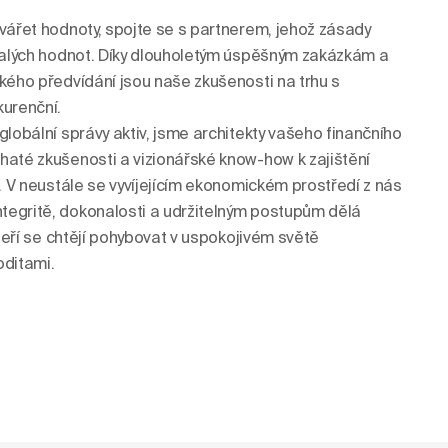
tvářet hodnoty, spojte se s partnerem, jehož zásady
rvalých hodnot. Díky dlouholetým úspěšným zakázkám a
ckého předvídání jsou naše zkušenosti na trhu s
urenční.
globální správy aktiv, jsme architekty vašeho finančního
haté zkušenosti a vizionářské know-how k zajištění
c. V neustále se vyvíjejícím ekonomickém prostředí z nás
tegritě, dokonalosti a udržitelným postupům dělá
kteří se chtějí pohybovat v uspokojivém světě
ditami.