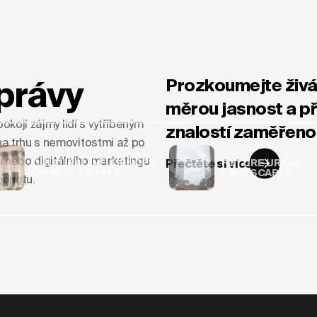
právy
Prozkoumejte živá 
měrou jasnost a př
okojí zájmy lidí s vytříbeným
znalostí zaměřenou
a trhu s nemovitostmi až po
u nebo digitálního marketingu
CULTURAL INFLUENCES
Přečtěte si více
FUTURE URBAN
ON REAL ESTATE
LANDSCAPES
hodnotu.
 Evolves into SWIFT