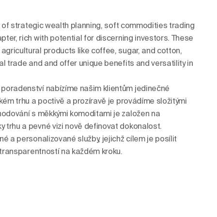
n of strategic wealth planning, soft commodities trading
er, rich with potential for discerning investors. These
ricultural products like coffee, sugar, and cotton,
l trade and and offer unique benefits and versatility in
poradenství nabízíme našim klientům jedinečné
kém trhu a poctivě a prozíravě je provádíme složitými
chodování s měkkými komoditami je založen na
trhu a pevné vizi nově definovat dokonalost.
é a personalizované služby, jejichž cílem je posílit
a transparentností na každém kroku.