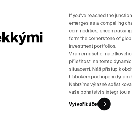
If you’ve reached the junctio
emerges as a compelling chapt
commodities, encompassing ag
ěkkými
form the cornerstone of globa
investment portfolios.
V rámci našeho majetkového 
příležitosti na tomto dynamic
situacemi. Náš přístup k ob
hlubokém pochopení dynamiky 
Nabízíme výrazně sofistikovan
vaše bohatství s integritou 
Vytvořit účet