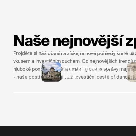
Naše nejnovější z
Projděte si náš obsah a získejte nové pohledy, které usp
vkusem a investičním duchem. Od nejnovějších trendů n
SWIFT HOLDING EVOLVES
hluboké ponory do světa umění, globální správy majetk
INTO SWIFT GROUP
BRAND
- naše postřehy dodají vaší investiční cestě přidanou 
SWIFT HOLDING
Brand