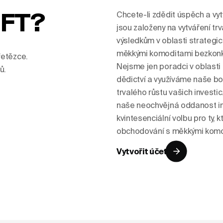
IFT?
Chcete-li zdědit úspěch a vy
jsou založeny na vytváření t
výsledkům v oblasti strategi
měkkými komoditami bezkonk
řetězce.
Nejsme jen poradci v oblasti 
ů.
dědictví a využíváme naše bo
trvalého růstu vašich investi
naše neochvějná oddanost in
kvintesenciální volbu pro ty, 
obchodování s měkkými komo
Vytvořit účet