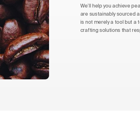
We’ll help you achieve pe
are sustainably sourced a
is not merely a tool but a
crafting solutions that re