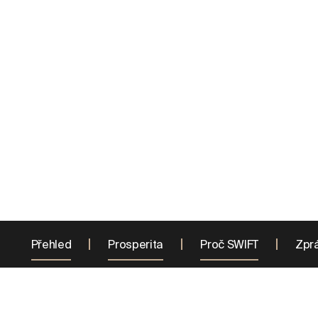
Harvest the full spectrum of benefits and elevate 
Europe’s leading experts in soft commodities tradi
strategies and unparalleled market insights.
Přehled
Prosperita
Proč SWIFT
Zpr