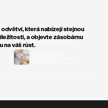
odvětví, která nabízejí stejnou
íležitosti, a objevte zásobárnu
 na váš růst.
UNDERSTANDING
NEXT-GEN BUYER
BEHAVIOUR IN THE REAL
ESTATE MARKET
 GROUP