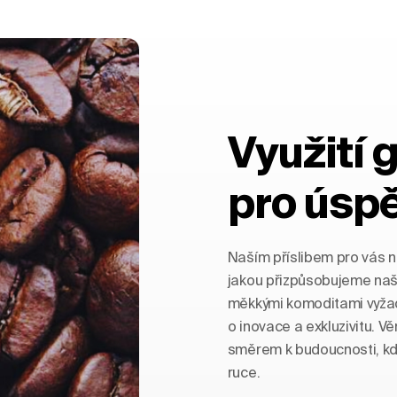
Využití 
pro úsp
Naším příslibem pro vás nej
jakou přizpůsobujeme naš
měkkými komoditami vyžadu
o inovace a exkluzivitu. V
směrem k budoucnosti, kde
ruce.