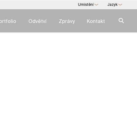
Umístění
Jazyk
❯
❯
ortfolio
Odvětví
Zprávy
Kontakt
Spojené státy americké
ALOSTI V OBLASTI
RYCHLÉ ODBORNÉ ZNALOSTI
Í
Adresář expertíz →
lika
Rakousko
tku
Realitní služby
ení
Art Trading & Consulting
adenství
Kanceláře pro více rodin
ví
itostí
Přímé komodity
lužba
Digitální poradenství
í s nemovitostmi
ESG pro nemovitosti
ovitosti